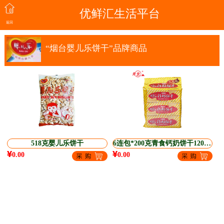
优鲜汇生活平台
返回
“烟台婴儿乐饼干”品牌商品
518克婴儿乐饼干
6连包*200克青食钙奶饼干1200g 大礼包
0.00
0.00